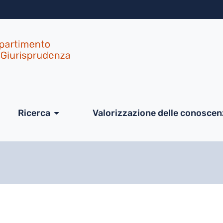
Salta al contenuto principa
ale
Ricerca
Valorizzazione delle conosce