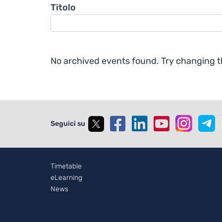
Titolo
No archived events found. Try changing the
Seguici su
Footer - 2
Timetable
eLearning
News