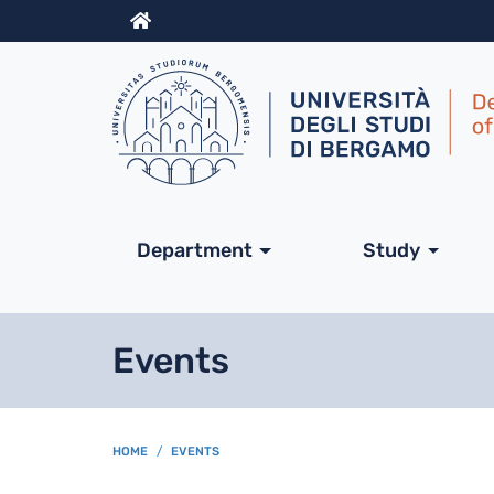
Info
Navigazione princip
Department
Study
Events
BREADCRUMB
HOME
EVENTS