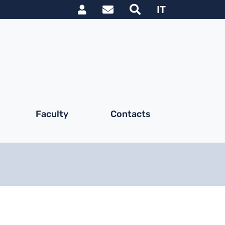
Link utili utente
IT
Faculty
Contacts